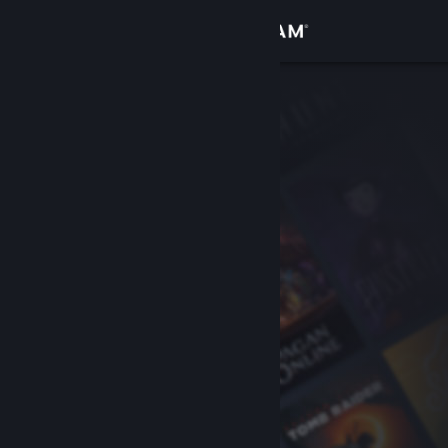
Anmelden
Shop
Community
Info
Support
Sprache ändern
Steam-Mobile-App herunterladen
Desktopversion anzeigen