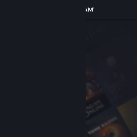
Anmelden
Shop
Community
Info
Support
Sprache ändern
Steam-Mobile-App herunterladen
Desktopversion anzeigen