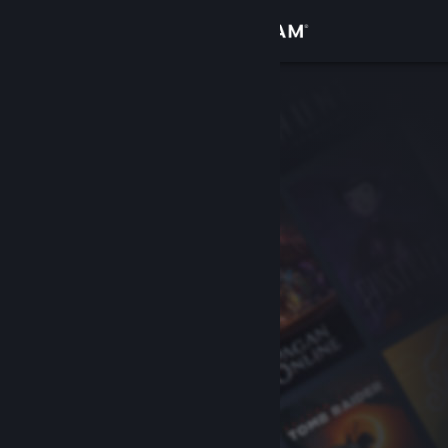
Anmelden
Shop
Community
Info
Support
Sprache ändern
Steam-Mobile-App herunterladen
Desktopversion anzeigen