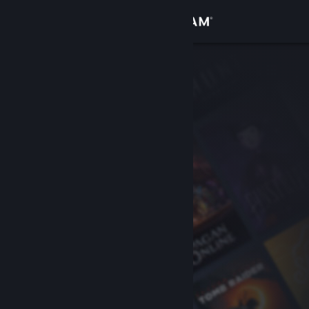
Anmelden
Shop
Community
Info
Support
Sprache ändern
Steam-Mobile-App herunterladen
Desktopversion anzeigen