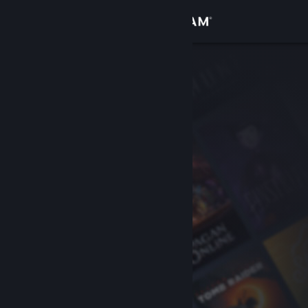
Anmelden
Shop
Community
Info
Support
Sprache ändern
Steam-Mobile-App herunterladen
Desktopversion anzeigen