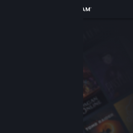
Anmelden
Shop
Community
Info
Support
Sprache ändern
Steam-Mobile-App herunterladen
Desktopversion anzeigen