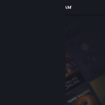
Anmelden
Shop
Community
Info
Support
Sprache ändern
Steam-Mobile-App herunterladen
Desktopversion anzeigen