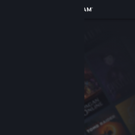
Anmelden
Shop
Community
Info
Support
Sprache ändern
Steam-Mobile-App herunterladen
Desktopversion anzeigen