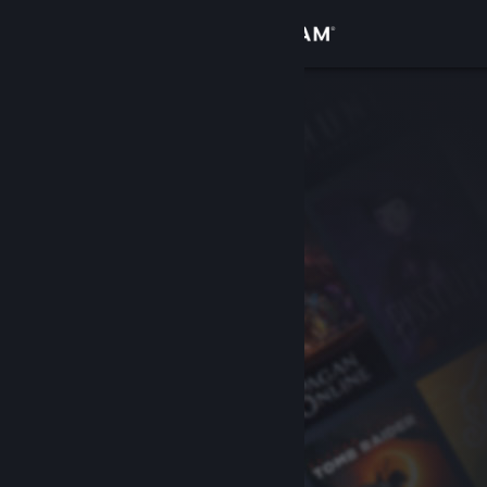
Anmelden
Shop
Community
Info
Support
Sprache ändern
Steam-Mobile-App herunterladen
Desktopversion anzeigen