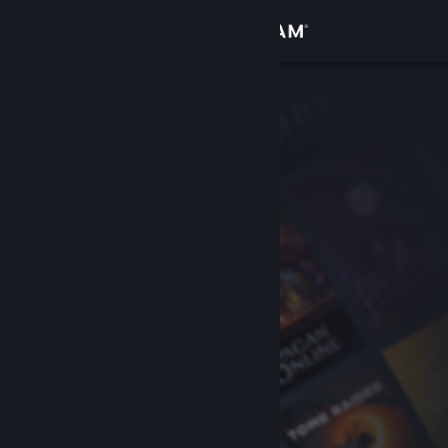
Anmelden
Shop
Community
Info
Support
Sprache ändern
Steam-Mobile-App herunterladen
Desktopversion anzeigen