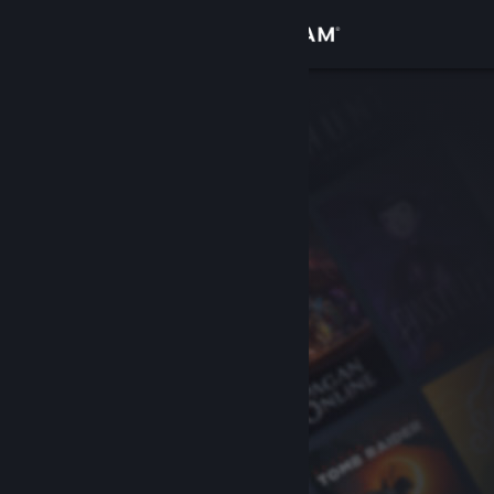
Anmelden
Shop
Community
Info
Support
Sprache ändern
Steam-Mobile-App herunterladen
Desktopversion anzeigen