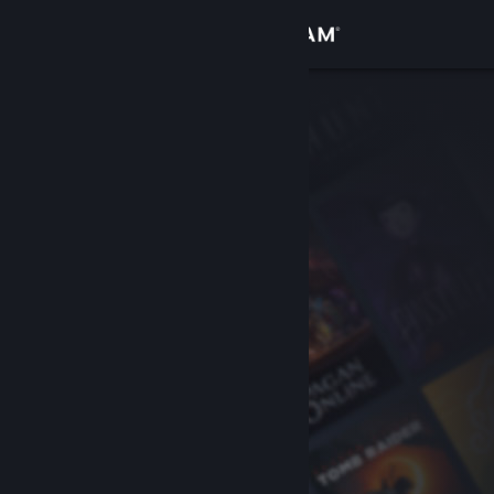
Anmelden
Shop
Community
Info
Support
Sprache ändern
Steam-Mobile-App herunterladen
Desktopversion anzeigen