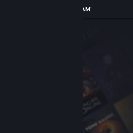
Anmelden
Shop
Community
Info
Support
Sprache ändern
Steam-Mobile-App herunterladen
Desktopversion anzeigen