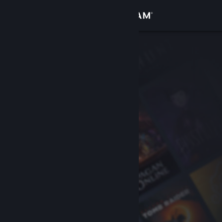
Anmelden
Shop
Community
Info
Support
Sprache ändern
Steam-Mobile-App herunterladen
Desktopversion anzeigen