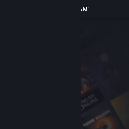
Anmelden
Shop
Community
Info
Support
Sprache ändern
Steam-Mobile-App herunterladen
Desktopversion anzeigen