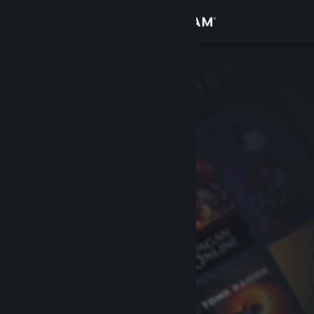
Anmelden
Shop
Community
Info
Support
Sprache ändern
Steam-Mobile-App herunterladen
Desktopversion anzeigen