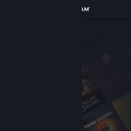
Anmelden
Shop
Community
Info
Support
Sprache ändern
Steam-Mobile-App herunterladen
Desktopversion anzeigen