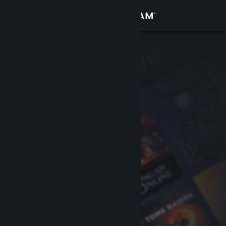
Anmelden
Shop
Community
Info
Support
Sprache ändern
Steam-Mobile-App herunterladen
Desktopversion anzeigen