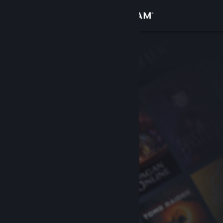
Anmelden
Shop
Community
Info
Support
Sprache ändern
Steam-Mobile-App herunterladen
Desktopversion anzeigen