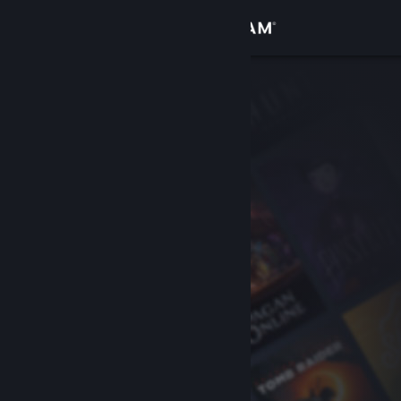
Anmelden
Shop
Community
Info
Support
Sprache ändern
Steam-Mobile-App herunterladen
Desktopversion anzeigen