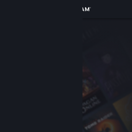
Anmelden
Shop
Community
Info
Support
Sprache ändern
Steam-Mobile-App herunterladen
Desktopversion anzeigen