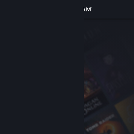
Anmelden
Shop
Community
Info
Support
Sprache ändern
Steam-Mobile-App herunterladen
Desktopversion anzeigen