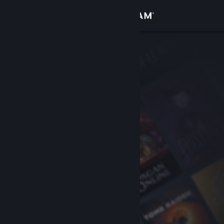
Anmelden
Shop
Community
Info
Support
Sprache ändern
Steam-Mobile-App herunterladen
Desktopversion anzeigen