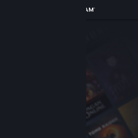
Anmelden
Shop
Community
Info
Support
Sprache ändern
Steam-Mobile-App herunterladen
Desktopversion anzeigen