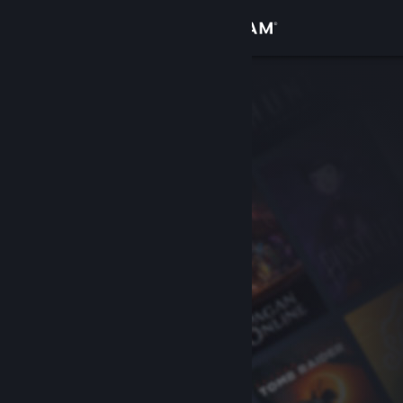
Anmelden
Shop
Community
Info
Support
Sprache ändern
Steam-Mobile-App herunterladen
Desktopversion anzeigen