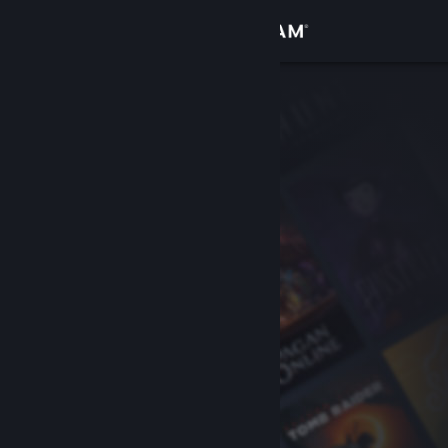
Anmelden
Shop
Community
Info
Support
Sprache ändern
Steam-Mobile-App herunterladen
Desktopversion anzeigen