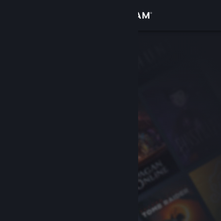
Anmelden
Shop
Community
Info
Support
Sprache ändern
Steam-Mobile-App herunterladen
Desktopversion anzeigen