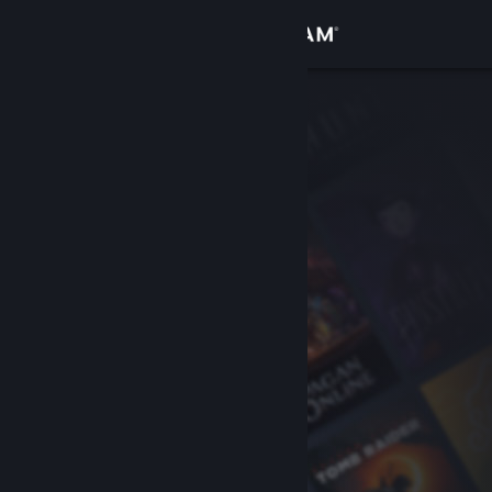
Anmelden
Shop
Community
Info
Support
Sprache ändern
Steam-Mobile-App herunterladen
Desktopversion anzeigen