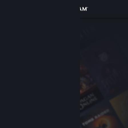
Anmelden
Shop
Community
Info
Support
Sprache ändern
Steam-Mobile-App herunterladen
Desktopversion anzeigen