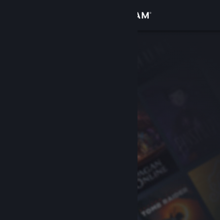
Anmelden
Shop
Community
Info
Support
Sprache ändern
Steam-Mobile-App herunterladen
Desktopversion anzeigen