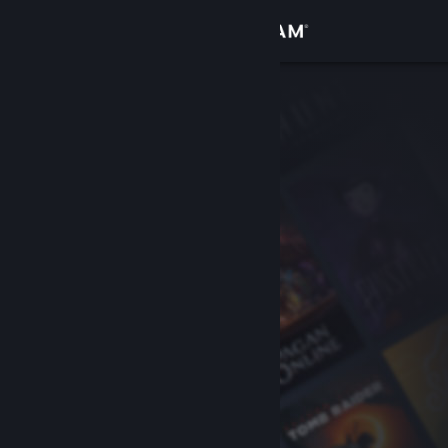
Anmelden
Shop
Community
Info
Support
Sprache ändern
Steam-Mobile-App herunterladen
Desktopversion anzeigen