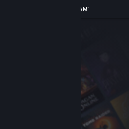
Anmelden
Shop
Community
Info
Support
Sprache ändern
Steam-Mobile-App herunterladen
Desktopversion anzeigen