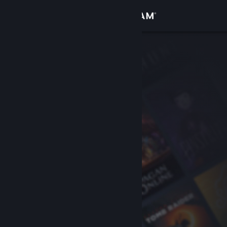
Anmelden
Shop
Community
Info
Support
Sprache ändern
Steam-Mobile-App herunterladen
Desktopversion anzeigen