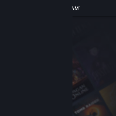
Anmelden
Shop
Community
Info
Support
Sprache ändern
Steam-Mobile-App herunterladen
Desktopversion anzeigen