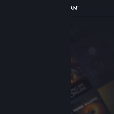
Anmelden
Shop
Community
Info
Support
Sprache ändern
Steam-Mobile-App herunterladen
Desktopversion anzeigen