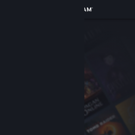
Anmelden
Shop
Community
Info
Support
Sprache ändern
Steam-Mobile-App herunterladen
Desktopversion anzeigen