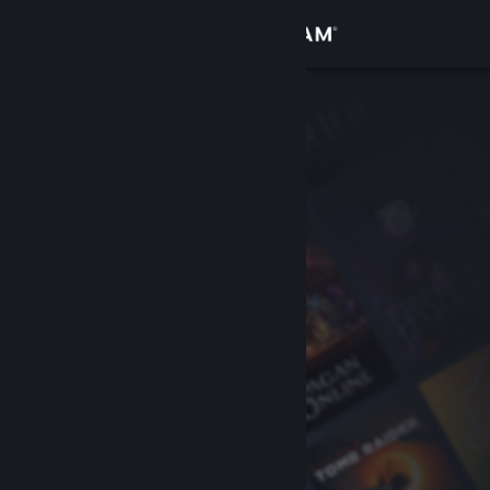
Anmelden
Shop
Community
Info
Support
Sprache ändern
Steam-Mobile-App herunterladen
Desktopversion anzeigen