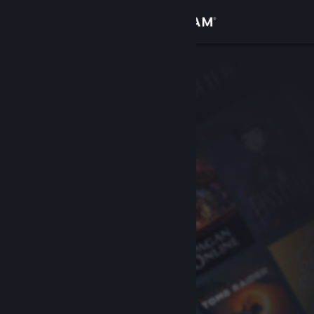
Anmelden
Shop
Community
Info
Support
Sprache ändern
Steam-Mobile-App herunterladen
Desktopversion anzeigen