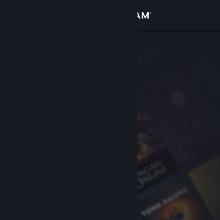
Anmelden
Shop
Community
Info
Support
Sprache ändern
Steam-Mobile-App herunterladen
Desktopversion anzeigen