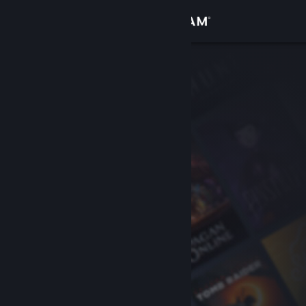
Anmelden
Shop
Community
Info
Support
Sprache ändern
Steam-Mobile-App herunterladen
Desktopversion anzeigen