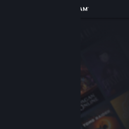
Anmelden
Shop
Community
Info
Support
Sprache ändern
Steam-Mobile-App herunterladen
Desktopversion anzeigen