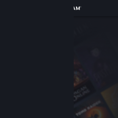
Anmelden
Shop
Community
Info
Support
Sprache ändern
Steam-Mobile-App herunterladen
Desktopversion anzeigen