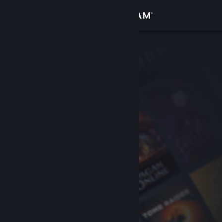
Anmelden
Shop
Community
Info
Support
Sprache ändern
Steam-Mobile-App herunterladen
Desktopversion anzeigen