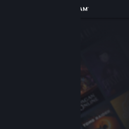
Anmelden
Shop
Community
Info
Support
Sprache ändern
Steam-Mobile-App herunterladen
Desktopversion anzeigen