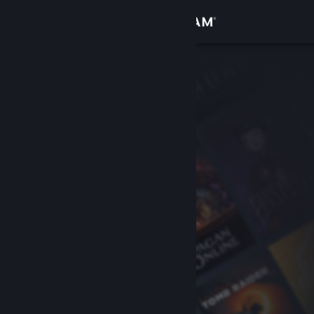
Anmelden
Shop
Community
Info
Support
Sprache ändern
Steam-Mobile-App herunterladen
Desktopversion anzeigen