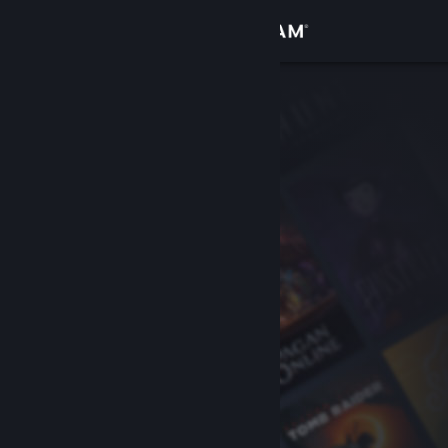
Anmelden
Shop
Community
Info
Support
Sprache ändern
Steam-Mobile-App herunterladen
Desktopversion anzeigen