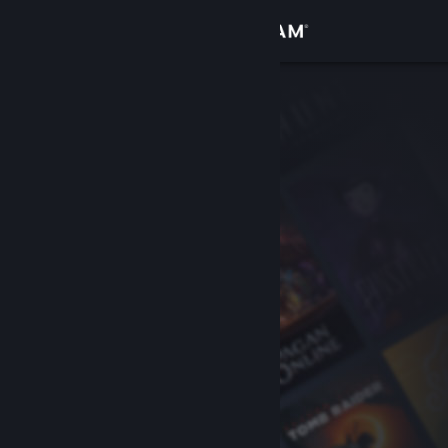
Anmelden
Shop
Community
Info
Support
Sprache ändern
Steam-Mobile-App herunterladen
Desktopversion anzeigen