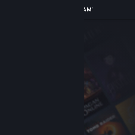
Anmelden
Shop
Community
Info
Support
Sprache ändern
Steam-Mobile-App herunterladen
Desktopversion anzeigen