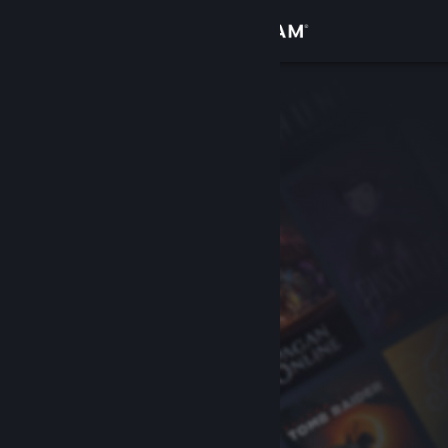
Anmelden
Shop
Community
Info
Support
Sprache ändern
Steam-Mobile-App herunterladen
Desktopversion anzeigen