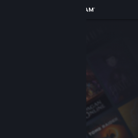
Anmelden
Shop
Community
Info
Support
Sprache ändern
Steam-Mobile-App herunterladen
Desktopversion anzeigen